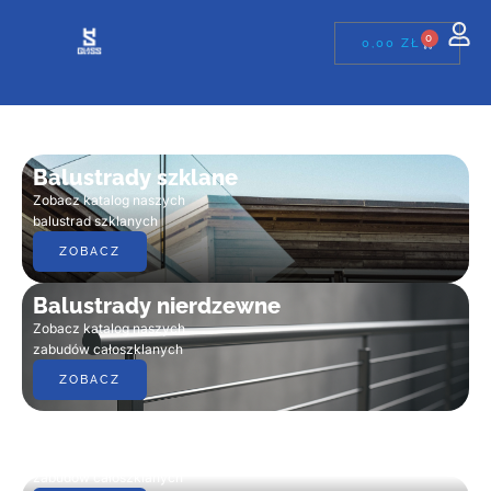
0
0,00
ZŁ
Balustrady szklane
Zobacz katalog naszych
balustrad szklanych
ZOBACZ
Balustrady nierdzewne
Zobacz katalog naszych
zabudów całoszklanych
ZOBACZ
Zabudowy całoszklane
Zobacz katalog naszych
zabudów całoszklanych