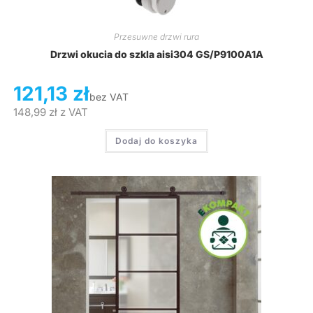
Przesuwne drzwi rura
Drzwi okucia do szkla aisi304 GS/P9100A1A
121,13
zł
bez VAT
148,99
zł
z VAT
Dodaj do koszyka