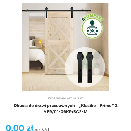
Przesuwne drzwi rura
Okucia do drzwi przesuwnych – „Klasiko – Primo” 2
YER/01-06KP/BC2-M
0,00
zł
bez VAT