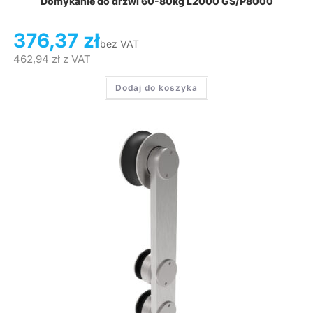
Domykanie do drzwi 60-80kg L2000 GS/P8000
376,37
zł
bez VAT
462,94
zł
z VAT
Dodaj do koszyka