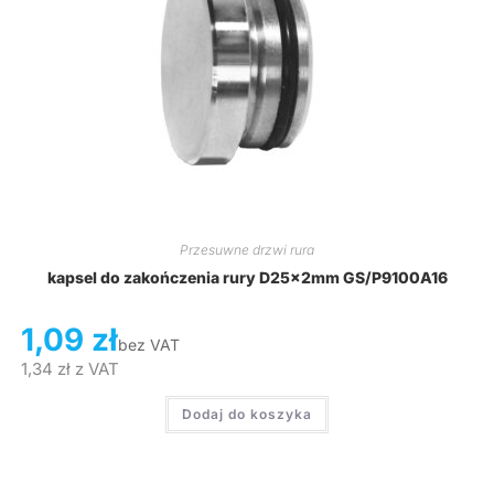
Przesuwne drzwi rura
kapsel do zakończenia rury D25x2mm GS/P9100A16
1,09
zł
bez VAT
1,34
zł
z VAT
Dodaj do koszyka