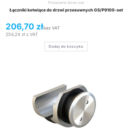
Przesuwne drzwi rura
Łączniki kotwiące do drzwi przesuwnych GS/P9100-set
206,70
zł
bez VAT
254,24
zł
z VAT
Dodaj do koszyka