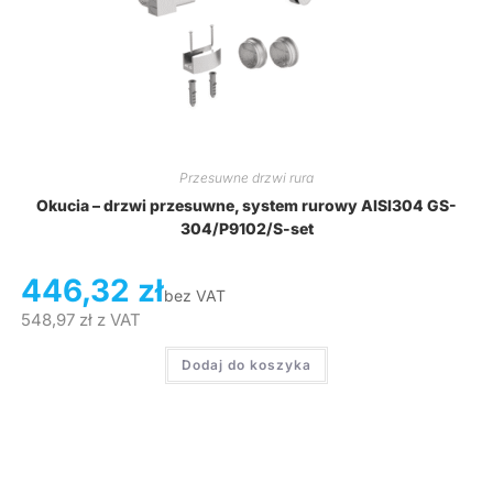
Przesuwne drzwi rura
Okucia – drzwi przesuwne, system rurowy AISI304 GS-
304/P9102/S-set
446,32
zł
bez VAT
548,97
zł
z VAT
Dodaj do koszyka