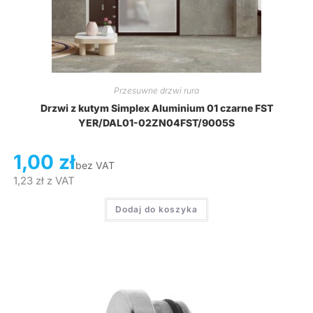
Przesuwne drzwi rura
Drzwi z kutym Simplex Aluminium 01 czarne FST
YER/DAL01-02ZN04FST/9005S
1,00
zł
bez VAT
1,23
zł
z VAT
Dodaj do koszyka