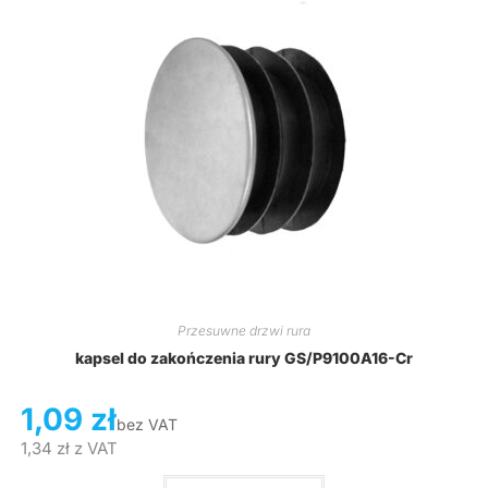
Przesuwne drzwi rura
kapsel do zakończenia rury GS/P9100A16-Cr
1,09
zł
bez VAT
1,34
zł
z VAT