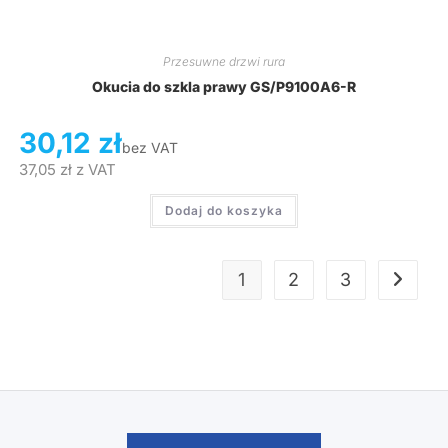
Przesuwne drzwi rura
Okucia do szkla prawy GS/P9100A6-R
30,12
zł
bez VAT
37,05
zł
z VAT
Dodaj do koszyka
1
2
3