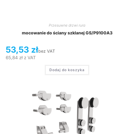
Przesuwne drzwi rura
mocowanie do ściany szklanej GS/P9100A3
53,53
zł
bez VAT
65,84
zł
z VAT
Dodaj do koszyka