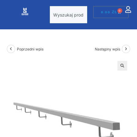
0
0,00
ZŁ
Poprzedni wpis
Następny wpis
🔍