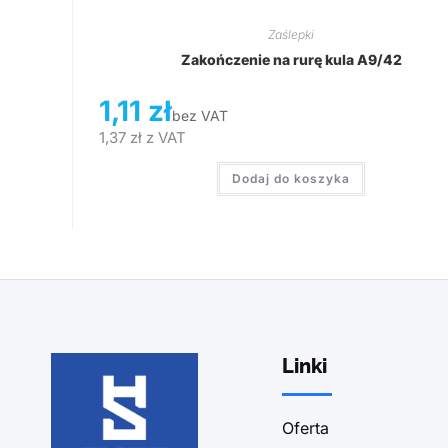
Zaślepki
Zakończenie na rurę kula A9/42
1,11
zł
bez VAT
1,37
zł
z VAT
Dodaj do koszyka
Linki
Oferta