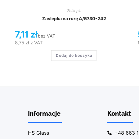
Zaślepki
Zaślepka na rurę A/5730-242
7,11
zł
bez VAT
8,75
zł
z VAT
Dodaj do koszyka
Informacje
Kontakt
HS Glass
+48 663 1