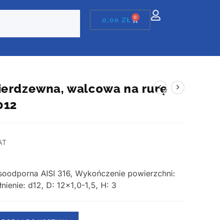
0
0,00
ZŁ
ierdzewna, walcowa na rurę
012
AT
asoodporna AISI 316, Wykończenie powierzchni:
ienie: d12, D: 12×1,0-1,5, H: 3