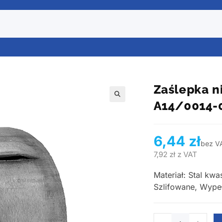
Zaślepka n
A14/0014-
6,44
zł
bez V
7,92
zł
z VAT
Materiał: Stal kw
Szlifowane, Wypełn