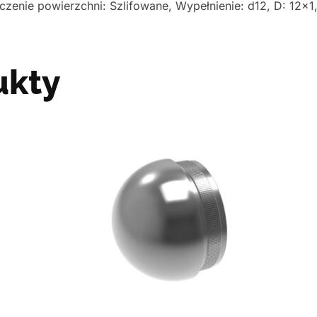
zenie powierzchni: Szlifowane, Wypełnienie: d12, D: 12×1,
ukty