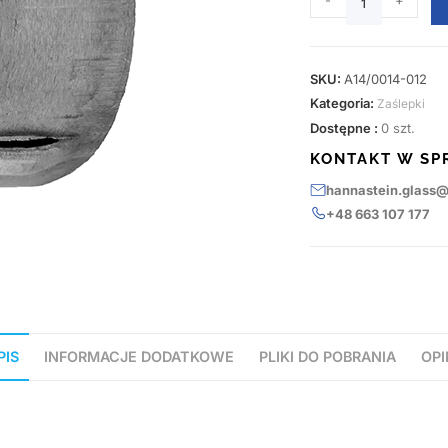
-
+
SKU:
A14/0014-012
Kategoria:
Zaślepki
Dostępne :
0 szt.
KONTAKT W SP
hannastein.glass
+48 663 107 177
PIS
INFORMACJE DODATKOWE
PLIKI DO POBRANIA
OPI