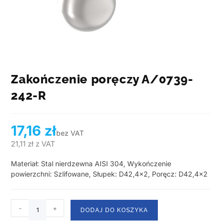
Zakończenie poręczy A/0739-
242-R
17,16
zł
bez VAT
21,11
zł
z VAT
Materiał: Stal nierdzewna AISI 304, Wykończenie
powierzchni: Szlifowane, Słupek: D42,4×2, Poręcz: D42,4×2
-
+
DODAJ DO KOSZYKA