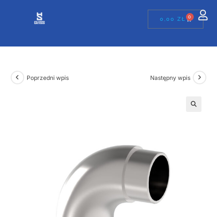
0
0,00
ZŁ
Poprzedni wpis
Następny wpis
🔍