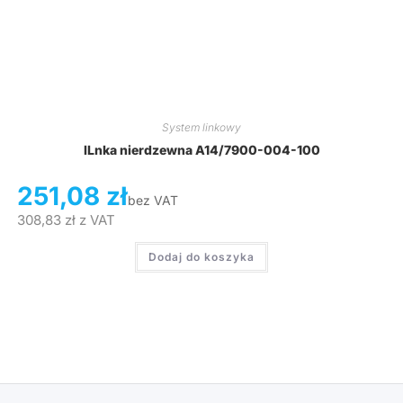
System linkowy
lLnka nierdzewna A14/7900-004-100
251,08
zł
bez VAT
308,83
zł
z VAT
Dodaj do koszyka