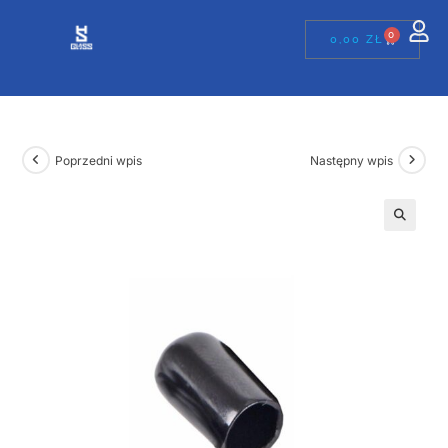
0
0,00
ZŁ
Poprzedni wpis
Następny wpis
🔍