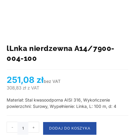
lLnka nierdzewna A14/7900-
004-100
251,08
zł
bez VAT
308,83
zł
z VAT
Materiał: Stal kwasoodporna AISI 316, Wykończenie
powierzchni: Surowy, Wypełnienie: Linka, L: 100 m, d: 4
-
+
DODAJ DO KOSZYKA