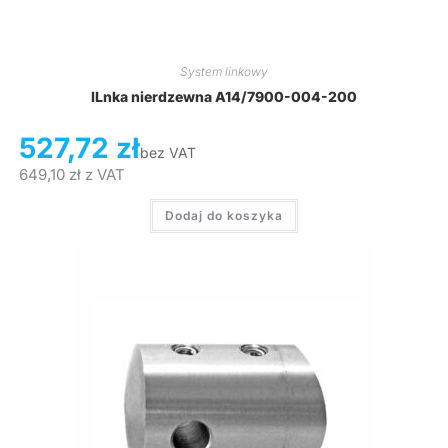
System linkowy
lLnka nierdzewna A14/7900-004-200
527,72
zł
bez VAT
649,10
zł
z VAT
Dodaj do koszyka