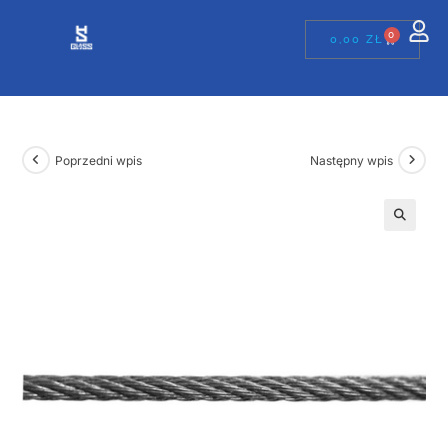
0
0,00
ZŁ
Poprzedni wpis
Następny wpis
🔍