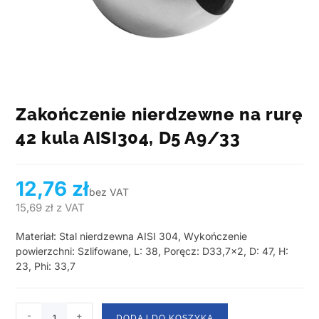
Zakończenie nierdzewne na rurę
42 kula AISI304, D5 A9/33
12,76
zł
bez VAT
15,69
zł
z VAT
Materiał: Stal nierdzewna AISI 304, Wykończenie
powierzchni: Szlifowane, L: 38, Poręcz: D33,7×2, D: 47, H:
23, Phi: 33,7
-
+
DODAJ DO KOSZYKA