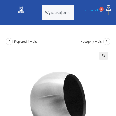
0
0,00
ZŁ
Poprzedni wpis
Następny wpis
🔍