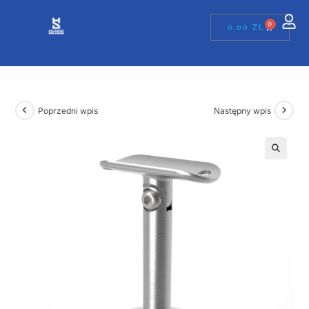
0
0,00
ZŁ
Poprzedni wpis
Następny wpis
🔍