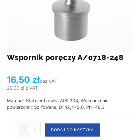
Wspornik poręczy A/0718-248
16,50
zł
bez VAT
20,30
zł
z VAT
Materiał: Stal nierdzewna AISI 304, Wykończenie
powierzchni: Szlifowane, D: 42,4×2,0, Phi: 48,3
-
+
DODAJ DO KOSZYKA