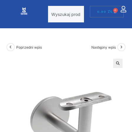
0
0,00
ZŁ
Poprzedni wpis
Następny wpis
🔍