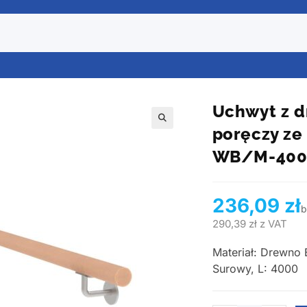
Uchwyt z 
poręczy ze
🔍
WB/M-400
236,09
zł
b
290,39
zł
z VAT
Materiał: Drewno
Surowy, L: 4000