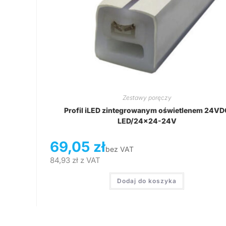
Zestawy poręczy
Profil iLED zintegrowanym oświetlenem 24VD
LED/24×24-24V
69,05
zł
bez VAT
84,93
zł
z VAT
Dodaj do koszyka