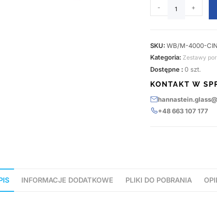
-
+
SKU:
WB/M-4000-CI
Kategoria:
Zestawy po
Dostępne :
0 szt.
KONTAKT W SP
hannastein.glass
+48 663 107 177
PIS
INFORMACJE DODATKOWE
PLIKI DO POBRANIA
OPI