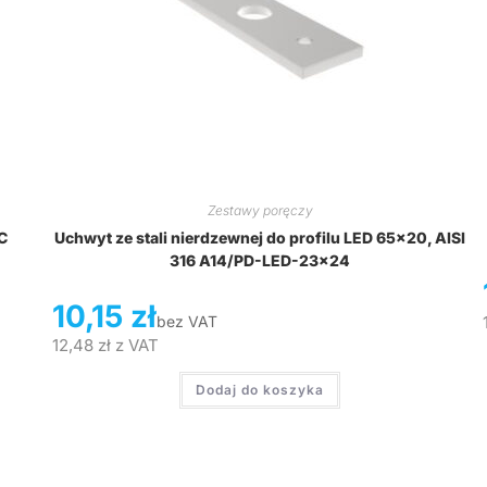
Zestawy poręczy
C
Uchwyt ze stali nierdzewnej do profilu LED 65×20, AISI
316 A14/PD-LED-23×24
10,15
zł
bez VAT
12,48
zł
z VAT
Dodaj do koszyka