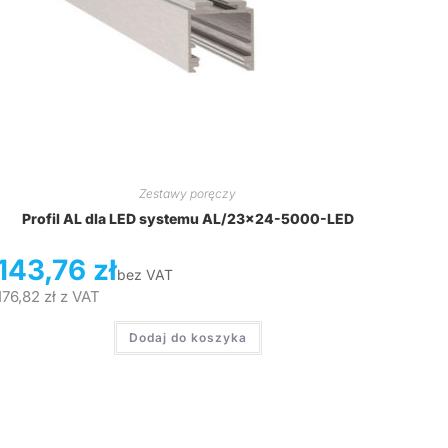
Zestawy poręczy
Profil AL dla LED systemu AL/23×24-5000-LED
143,76
zł
bez VAT
176,82
zł
z VAT
Dodaj do koszyka