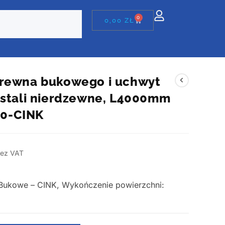
0
0,00
ZŁ
drewna bukowego i uchwyt
 stali nierdzewne, L4000mm
0-CINK
ez VAT
 Bukowe – CINK, Wykończenie powierzchni: