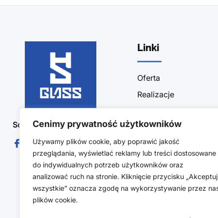
Linki
Oferta
Realizacje
Sklep
Cenimy prywatność użytkowników
Social Media :
Blog
Używamy plików cookie, aby poprawić jakość
Kontakt
przeglądania, wyświetlać reklamy lub treści dostosowane
Polityka prywatności
do indywidualnych potrzeb użytkowników oraz
Obszar działalności
analizować ruch na stronie. Kliknięcie przycisku „Akceptuj
wszystkie” oznacza zgodę na wykorzystywanie przez na
Regulamin sklepu
plików cookie.
Polityka zwrotów