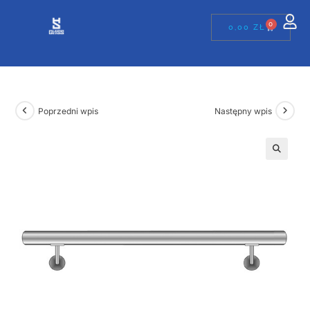
0
0,00
ZŁ
Poprzedni wpis
Następny wpis
🔍