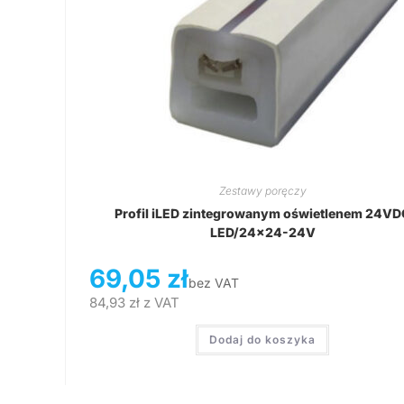
Zestawy poręczy
Profil iLED zintegrowanym oświetlenem 24VD
LED/24×24-24V
69,05
zł
bez VAT
84,93
zł
z VAT
Dodaj do koszyka