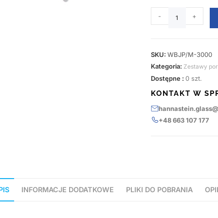
-
+
SKU:
WBJP/M-3000
Kategoria:
Zestawy po
Dostępne :
0 szt.
KONTAKT W SP
hannastein.glass
+48 663 107 177
PIS
INFORMACJE DODATKOWE
PLIKI DO POBRANIA
OPI