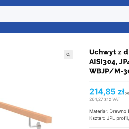
Uchwyt z d
AISI304, 
WBJP/M-3
214,85
zł
be
264,27
zł
z VAT
Materiał: Drewno
Kształt: JPL profil