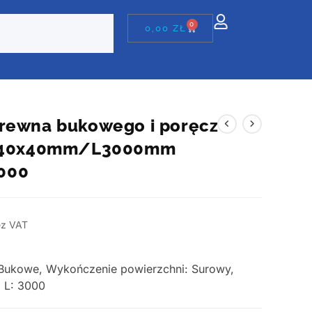
0
0,00
ZŁ
rewna bukowego i poręcz
JP40x40mm/L3000mm
000
z VAT
 Bukowe, Wykończenie powierzchni: Surowy,
, L: 3000