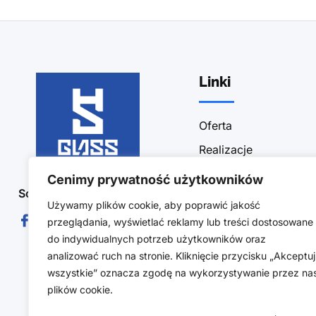
Linki
Oferta
Realizacje
Sklep
Cenimy prywatność użytkowników
Social Media :
Blog
Używamy plików cookie, aby poprawić jakość
Kontakt
przeglądania, wyświetlać reklamy lub treści dostosowane
do indywidualnych potrzeb użytkowników oraz
Polityka prywatności
analizować ruch na stronie. Kliknięcie przycisku „Akceptuj
Obszar działalności
wszystkie” oznacza zgodę na wykorzystywanie przez na
plików cookie.
Regulamin sklepu