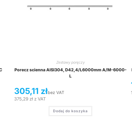
Zestawy poręczy
C
Porecz scienna AISI304, D42,4/L6000mm A/M-6000-
L
305,11
zł
bez VAT
375,29
zł
z VAT
Dodaj do koszyka