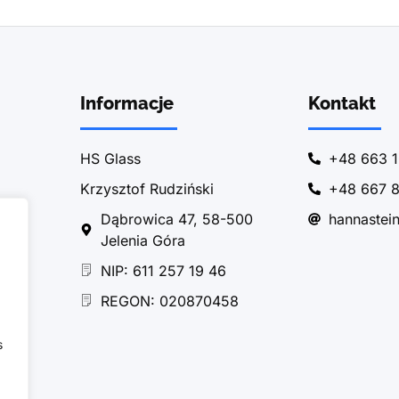
Informacje
Kontakt
HS Glass
+48 663 1
Krzysztof Rudziński
+48 667 8
Dąbrowica 47, 58-500
hannastei
Jelenia Góra
NIP: 611 257 19 46
REGON: 020870458
s