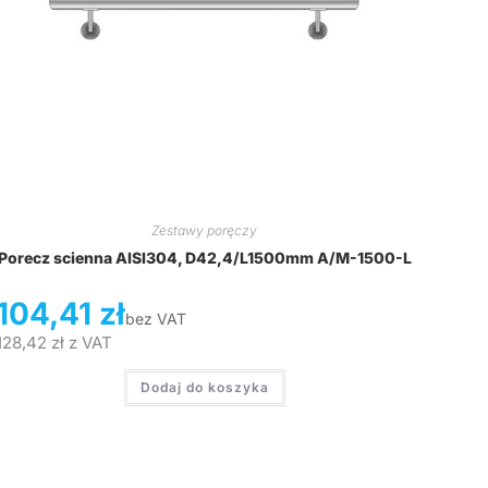
Zestawy poręczy
Porecz scienna AISI304, D42,4/L1500mm A/M-1500-L
104,41
zł
bez VAT
128,42
zł
z VAT
Dodaj do koszyka