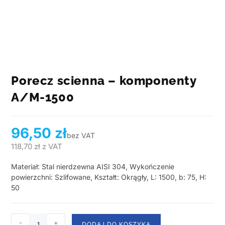
Porecz scienna – komponenty
A/M-1500
96,50
zł
bez VAT
118,70
zł
z VAT
Materiał: Stal nierdzewna AISI 304, Wykończenie
powierzchni: Szlifowane, Kształt: Okrągły, L: 1500, b: 75, H:
50
-
+
DODAJ DO KOSZYKA