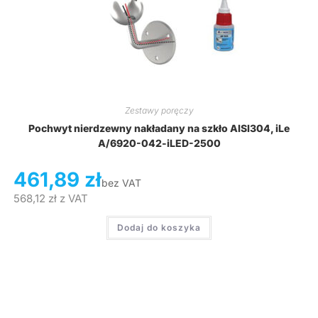
Zestawy poręczy
Pochwyt nierdzewny nakładany na szkło AISI304, iLe
A/6920-042-iLED-2500
461,89
zł
bez VAT
568,12
zł
z VAT
Dodaj do koszyka