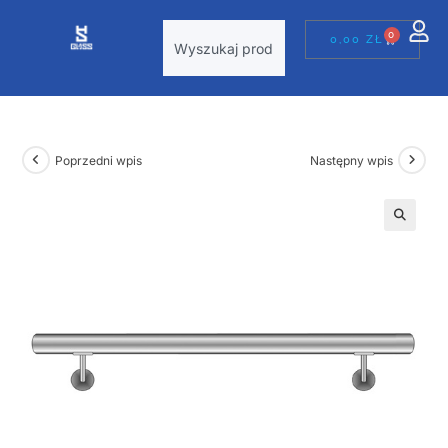
0
0,00
ZŁ
Poprzedni wpis
Następny wpis
🔍