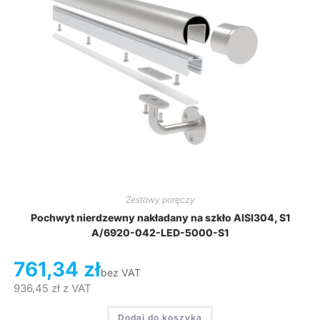
Zestawy poręczy
Pochwyt nierdzewny nakładany na szkło AISI304, S1
A/6920-042-LED-5000-S1
761,34
zł
bez VAT
936,45
zł
z VAT
Dodaj do koszyka