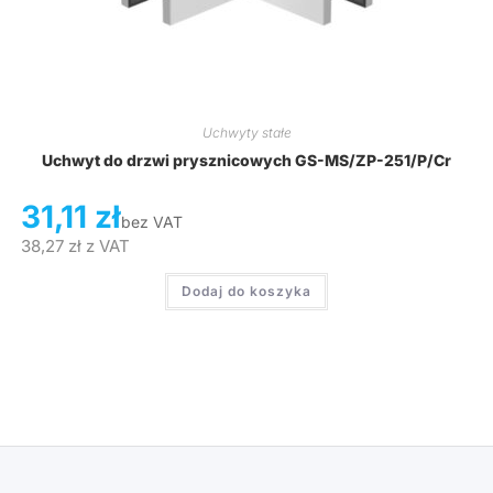
Uchwyty stałe
Uchwyt do drzwi prysznicowych GS-MS/ZP-251/P/Cr
31,11
zł
bez VAT
38,27
zł
z VAT
Dodaj do koszyka