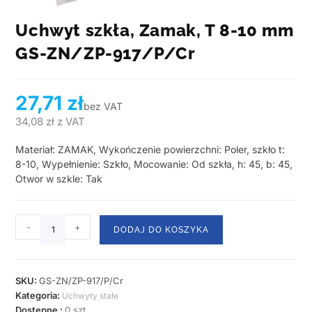
Uchwyt szkła, Zamak, T 8-10 mm
GS-ZN/ZP-917/P/Cr
27,71
zł
bez VAT
34,08
zł
z VAT
Materiał: ZAMAK, Wykończenie powierzchni: Poler, szkło t:
8-10, Wypełnienie: Szkło, Mocowanie: Od szkła, h: 45, b: 45,
Otwor w szkle: Tak
-
+
DODAJ DO KOSZYKA
SKU:
GS-ZN/ZP-917/P/Cr
Kategoria:
Uchwyty stałe
Dostępne :
0 szt.