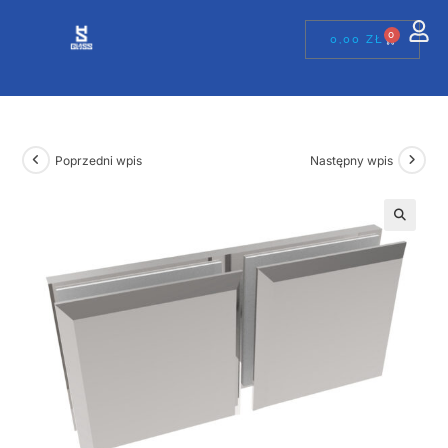
0
0,00
ZŁ
Poprzedni wpis
Następny wpis
🔍