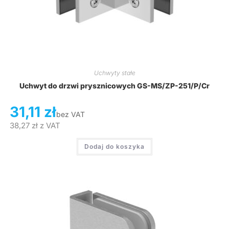
Uchwyty stałe
Uchwyt do drzwi prysznicowych GS-MS/ZP-251/P/Cr
31,11
zł
bez VAT
38,27
zł
z VAT
Dodaj do koszyka