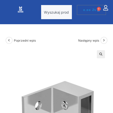
0
0,00
ZŁ
Poprzedni wpis
Następny wpis
🔍