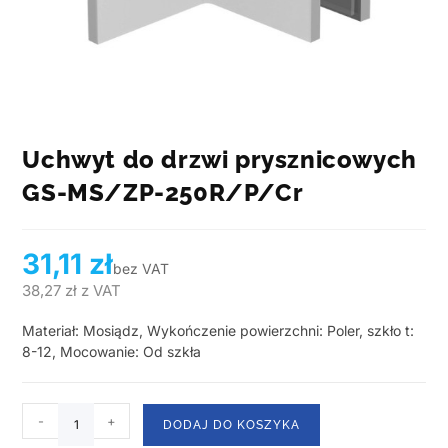
Uchwyt do drzwi prysznicowych
GS-MS/ZP-250R/P/Cr
31,11
zł
bez VAT
38,27
zł
z VAT
Materiał: Mosiądz, Wykończenie powierzchni: Poler, szkło t:
8-12, Mocowanie: Od szkła
-
+
DODAJ DO KOSZYKA