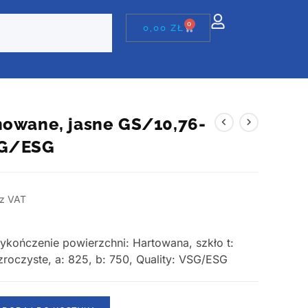
0
0,00
ZŁ
nowane, jasne GS/10,76-
SG/ESG
z VAT
Wykończenie powierzchni: Hartowana, szkło t:
ezroczyste, a: 825, b: 750, Quality: VSG/ESG