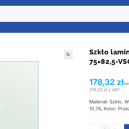
Szkło lami
75×82,5-V
178,32
zł
be
219,33
zł
z VAT
Materiał: Szkło, 
10,76, Kolor: Prz