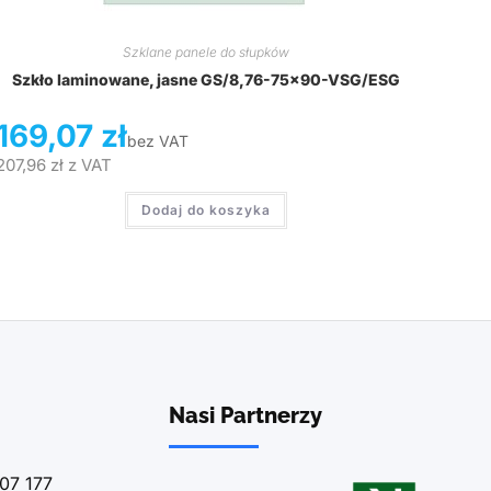
Szklane panele do słupków
Szkło laminowane, jasne GS/8,76-75×90-VSG/ESG
169,07
zł
bez VAT
207,96
zł
z VAT
Dodaj do koszyka
Nasi Partnerzy
07 177