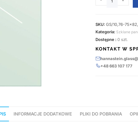
-
+
SKU:
GS/10,76-75x82
Kategoria:
Szklane pan
Dostępne :
0 szt.
KONTAKT W SP
hannastein.glass
+48 663 107 177
PIS
INFORMACJE DODATKOWE
PLIKI DO POBRANIA
OPI