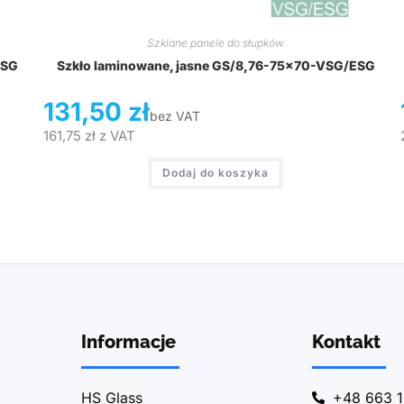
Szklane panele do słupków
ESG
Szkło laminowane, jasne GS/8,76-75×70-VSG/ESG
131,50
zł
bez VAT
161,75
zł
z VAT
Dodaj do koszyka
Informacje
Kontakt
HS Glass
+48 663 1