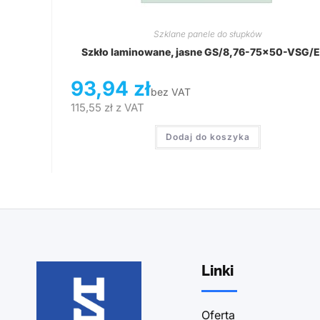
Szklane panele do słupków
Szkło laminowane, jasne GS/8,76-75×50-VSG/
93,94
zł
bez VAT
115,55
zł
z VAT
Dodaj do koszyka
Linki
Oferta