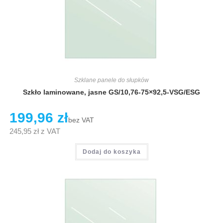
Szklane panele do słupków
Szkło laminowane, jasne GS/10,76-75×92,5-VSG/ESG
199,96
zł
bez VAT
245,95
zł
z VAT
Dodaj do koszyka