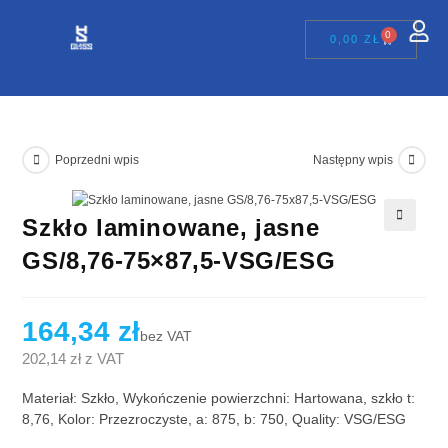
0
0,00
ZŁ
Poprzedni wpis
Następny wpis
Szkło laminowane, jasne
🔍
GS/8,76-75×87,5-VSG/ESG
164,34
zł
bez VAT
202,14
zł
z VAT
Materiał: Szkło, Wykończenie powierzchni: Hartowana, szkło t:
8,76, Kolor: Przezroczyste, a: 875, b: 750, Quality: VSG/ESG