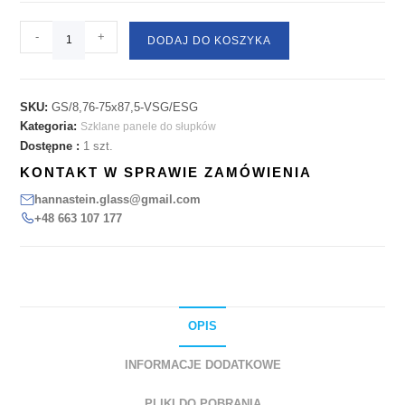
-
+
DODAJ DO KOSZYKA
SKU:
GS/8,76-75x87,5-VSG/ESG
Kategoria:
Szklane panele do słupków
Dostępne :
1 szt.
KONTAKT W SPRAWIE ZAMÓWIENIA
hannastein.glass@gmail.com
+48 663 107 177
OPIS
INFORMACJE DODATKOWE
PLIKI DO POBRANIA