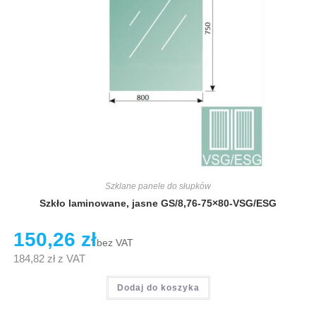
Szklane panele do słupków
Szkło laminowane, jasne GS/8,76-75×80-VSG/ESG
150,26
zł
bez VAT
184,82
zł
z VAT
Dodaj do koszyka