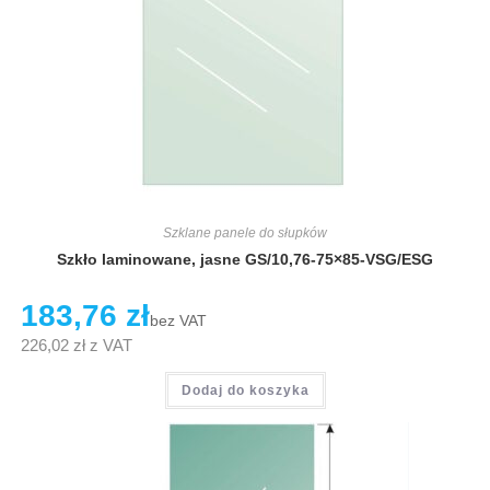
Szklane panele do słupków
Szkło laminowane, jasne GS/10,76-75×85-VSG/ESG
183,76
zł
bez VAT
226,02
zł
z VAT
Dodaj do koszyka