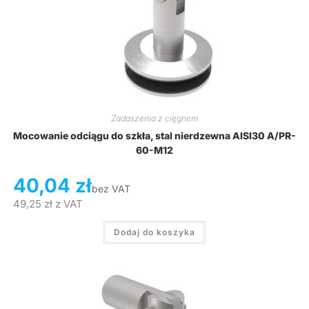
Zadaszenia z cięgnem
Mocowanie odciągu do szkła, stal nierdzewna AISI30 A/PR-
60-M12
40,04
zł
bez VAT
49,25
zł
z VAT
Dodaj do koszyka