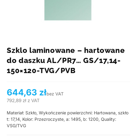
Szklo laminowane – hartowane
do daszku AL/PR7… GS/17,14-
150×120-TVG/PVB
644,63
zł
bez VAT
792,89
zł
z VAT
Materiał: Szkło, Wykończenie powierzchni: Hartowana, szkło
t: 17,14, Kolor: Przezroczyste, a: 1495, b: 1200, Quality:
VSG/TVG