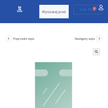
0
0,00
ZŁ
Poprzedni wpis
Następny wpis
🔍