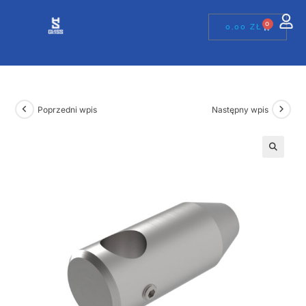
0
0,00
ZŁ
Poprzedni wpis
Następny wpis
🔍