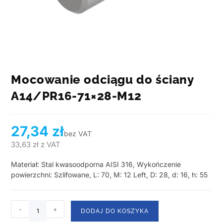
Mocowanie odciągu do ściany
A14/PR16-71×28-M12
27,34
zł
bez VAT
33,63
zł
z VAT
Materiał: Stal kwasoodporna AISI 316, Wykończenie
powierzchni: Szlifowane, L: 70, M: 12 Left, D: 28, d: 16, h: 55
-
+
DODAJ DO KOSZYKA