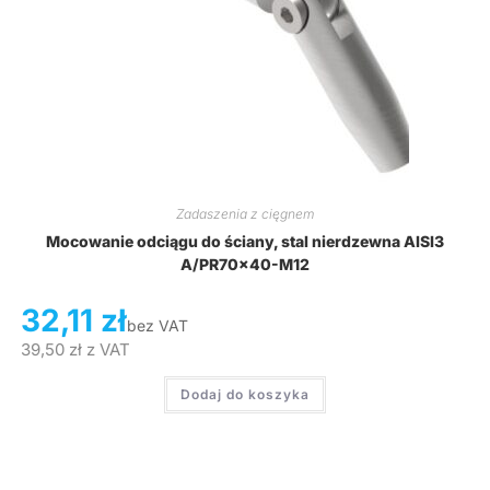
Zadaszenia z cięgnem
Mocowanie odciągu do ściany, stal nierdzewna AISI3
A/PR70x40-M12
32,11
zł
bez VAT
39,50
zł
z VAT
Dodaj do koszyka