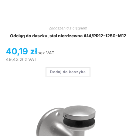
Zadaszenia z cięgnem
Odciąg do daszku, stal nierdzewna A14/PR12-1250-M12
40,19
zł
bez VAT
49,43
zł
z VAT
Dodaj do koszyka