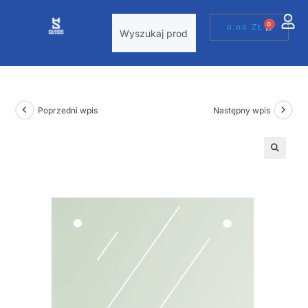
0
0,00
ZŁ
Poprzedni wpis
Następny wpis