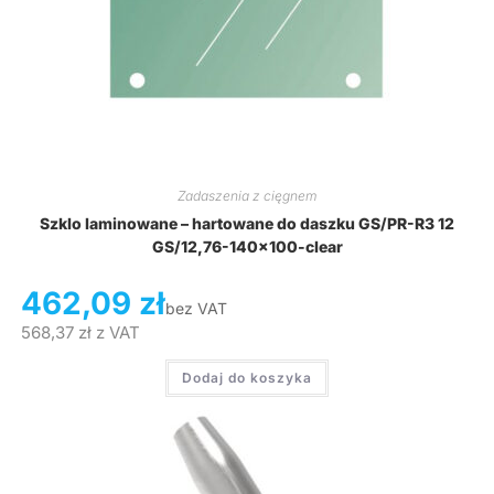
Zadaszenia z cięgnem
Szklo laminowane – hartowane do daszku GS/PR-R3 12
GS/12,76-140×100-clear
462,09
zł
bez VAT
568,37
zł
z VAT
Dodaj do koszyka