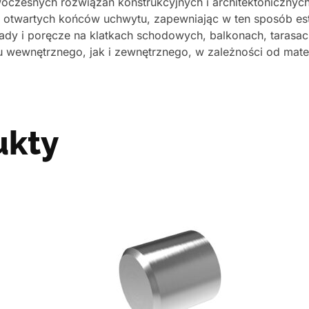
oczesnych rozwiązań konstrukcyjnych i architektonicznych
ia otwartych końców uchwytu, zapewniając w ten sposób es
rady i poręcze na klatkach schodowych, balkonach, tarasac
wewnętrznego, jak i zewnętrznego, w zależności od materi
ukty