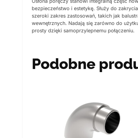
Osłona poręczy stanowi integralną część now
bezpieczeństwo i estetykę. Służy do zakryc
szeroki zakres zastosowań, takich jak balust
wewnętrznych. Nadają się zarówno do użytku 
prosty dzięki samoprzylepnemu połączeniu.
Podobne prod