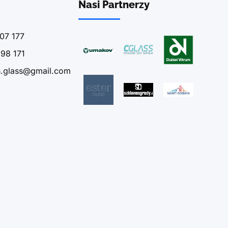
Nasi Partnerzy
07 177
98 171
n.glass@gmail.com