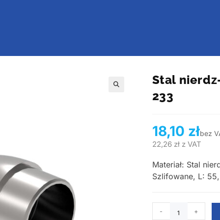
Stal nierd
233
🔍
18,10
zł
bez V
22,26
zł
z VAT
Materiał: Stal ni
Szlifowane, L: 55
-
+