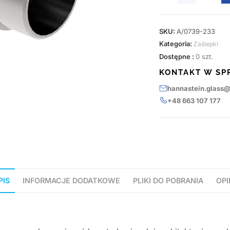
SKU:
A/0739-233
Kategoria:
Zaślepki
Dostępne :
0 szt.
KONTAKT W SP
hannastein.glass
+48 663 107 177
PIS
INFORMACJE DODATKOWE
PLIKI DO POBRANIA
OPI