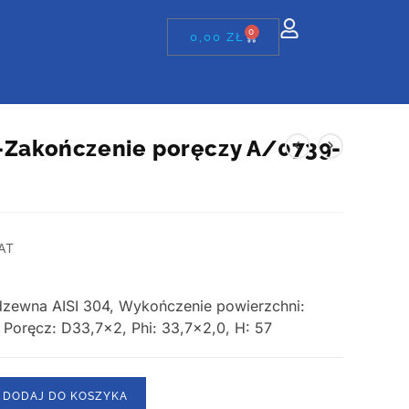
0
0,00
ZŁ
z-Zakończenie poręczy A/0739-
AT
erdzewna AISI 304, Wykończenie powierzchni:
, Poręcz: D33,7×2, Phi: 33,7×2,0, H: 57
DODAJ DO KOSZYKA