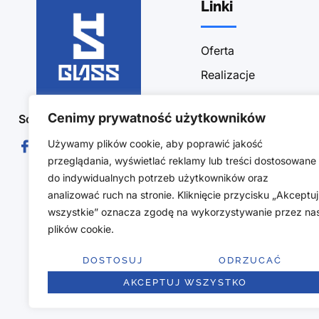
Linki
Oferta
Realizacje
Sklep
Cenimy prywatność użytkowników
Social Media :
Blog
Używamy plików cookie, aby poprawić jakość
Kontakt
przeglądania, wyświetlać reklamy lub treści dostosowane
Polityka prywatności
do indywidualnych potrzeb użytkowników oraz
Obszar działalności
analizować ruch na stronie. Kliknięcie przycisku „Akceptuj
wszystkie” oznacza zgodę na wykorzystywanie przez na
Regulamin sklepu
plików cookie.
Polityka zwrotów
DOSTOSUJ
ODRZUCAĆ
AKCEPTUJ WSZYSTKO