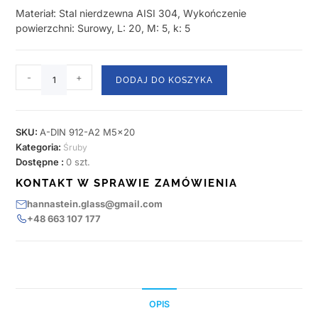
Materiał: Stal nierdzewna AISI 304, Wykończenie
powierzchni: Surowy, L: 20, M: 5, k: 5
-
+
DODAJ DO KOSZYKA
SKU:
A-DIN 912-A2 M5x20
Kategoria:
Śruby
Dostępne :
0 szt.
KONTAKT W SPRAWIE ZAMÓWIENIA
hannastein.glass@gmail.com
+48 663 107 177
OPIS