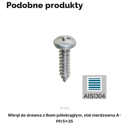
Podobne produkty
Śruby
Wkręt do drewna z łbem półokrągłym, stal nierdzewna A-
PH 5×35