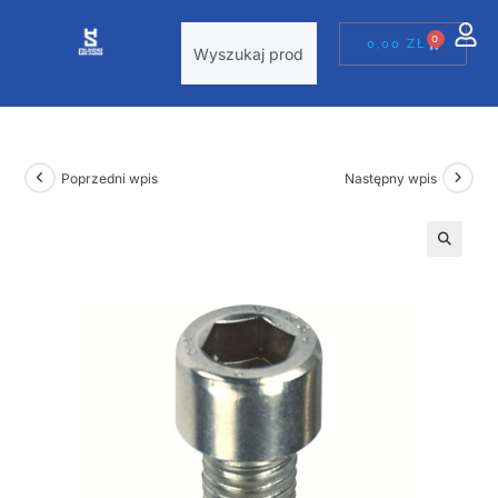
0
0,00
ZŁ
Poprzedni wpis
Następny wpis
🔍