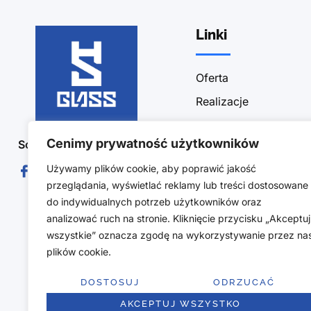
Linki
Oferta
Realizacje
Sklep
Cenimy prywatność użytkowników
Social Media :
Blog
Używamy plików cookie, aby poprawić jakość
Kontakt
przeglądania, wyświetlać reklamy lub treści dostosowane
Polityka prywatności
do indywidualnych potrzeb użytkowników oraz
Obszar działalności
analizować ruch na stronie. Kliknięcie przycisku „Akceptuj
wszystkie” oznacza zgodę na wykorzystywanie przez na
Regulamin sklepu
plików cookie.
Polityka zwrotów
DOSTOSUJ
ODRZUCAĆ
AKCEPTUJ WSZYSTKO