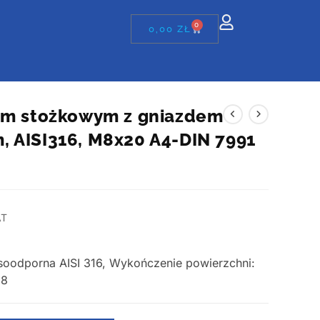
0
0,00
ZŁ
em stożkowym z gniazdem
 AISI316, M8x20 A4-DIN 7991
AT
asoodporna AISI 316, Wykończenie powierzchni:
 8