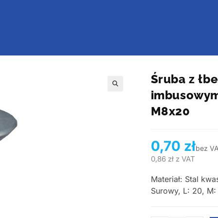
Śruba z łb
imbusowym,
🔍
M8x20
0,70
zł
bez V
0,86
zł
z VAT
Materiał: Stal kw
Surowy, L: 20, M: