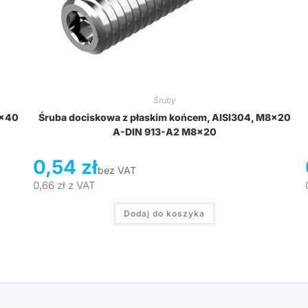
Śruby
8x40
Śruba dociskowa z płaskim końcem, AISI304, M8x20
A-DIN 913-A2 M8x20
0,54
zł
bez VAT
0,66
zł
z VAT
Dodaj do koszyka