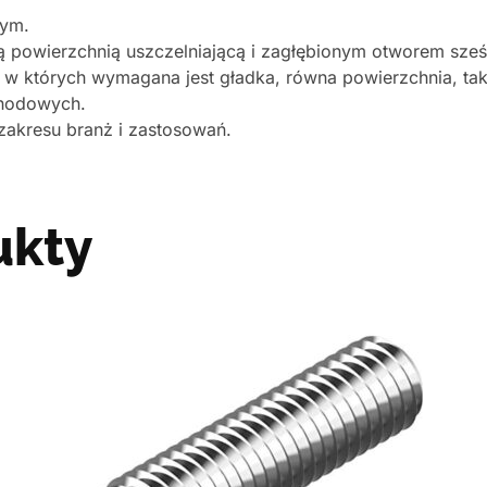
wym.
wą powierzchnią uszczelniającą i zagłębionym otworem sze
 których wymagana jest gładka, równa powierzchnia, takic
chodowych.
zakresu branż i zastosowań.
ukty