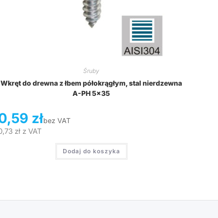
Śruby
Wkręt do drewna z łbem półokrągłym, stal nierdzewna
A-PH 5×35
0,59
zł
bez VAT
0,73
zł
z VAT
Dodaj do koszyka