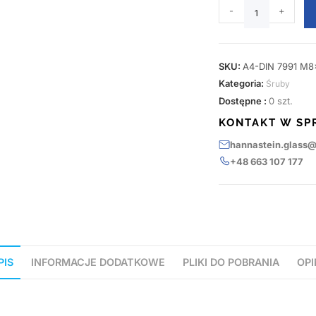
-
+
SKU:
A4-DIN 7991 M8
Kategoria:
Śruby
Dostępne :
0 szt.
KONTAKT W SP
hannastein.glass
+48 663 107 177
PIS
INFORMACJE DODATKOWE
PLIKI DO POBRANIA
OPI