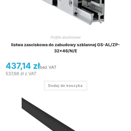
Profile aluminiowe
listwa zasciskowa do zabudowy szklannej GS-AL/ZP-
32×46/N/E
437,14
zł
bez VAT
537,68
zł
z VAT
Dodaj do koszyka