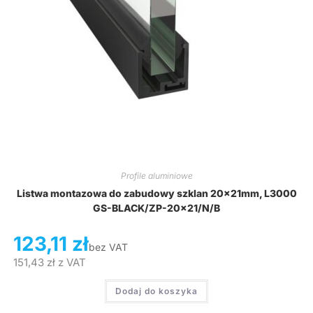
Profile aluminiowe
Listwa montazowa do zabudowy szklan 20x21mm, L3000
GS-BLACK/ZP-20×21/N/B
123,11
zł
bez VAT
151,43
zł
z VAT
Dodaj do koszyka