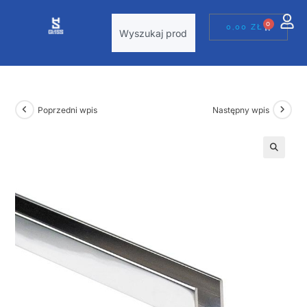
0
0,00
ZŁ
Poprzedni wpis
Następny wpis