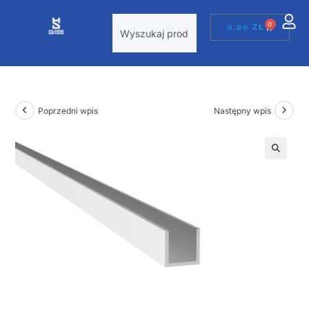
0
0,00
ZŁ
Poprzedni wpis
Następny wpis
🔍