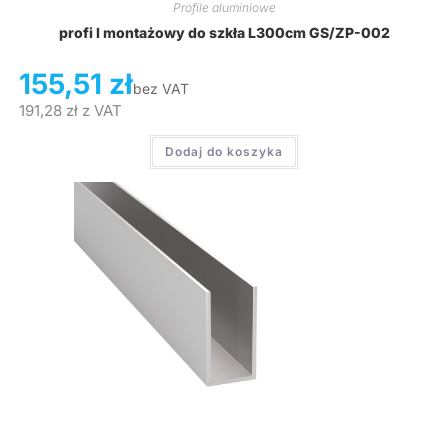
Profile aluminiowe
profi l montażowy do szkła L300cm GS/ZP-002
155,51
zł
bez VAT
191,28
zł
z VAT
Dodaj do koszyka