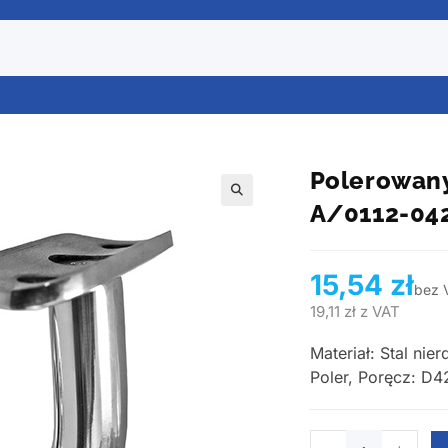
Polerowany
A/0112-04
15,54
zł
bez 
19,11
zł
z VAT
Materiał: Stal ni
Poler, Poręcz: D42