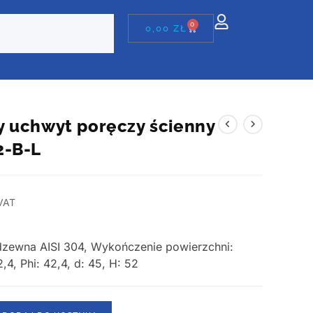
0
0,00
ZŁ
 uchwyt poręczy ścienny
2-B-L
VAT
erdzewna AISI 304, Wykończenie powierzchni:
,4, Phi: 42,4, d: 45, H: 52