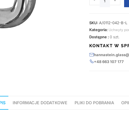
-
+
SKU:
A/0112-042-B-L
Kategoria:
Uchwyty po
Dostępne :
0 szt.
KONTAKT W SP
hannastein.glass
+48 663 107 177
PIS
INFORMACJE DODATKOWE
PLIKI DO POBRANIA
OPI