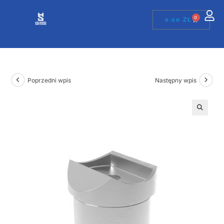
0
0,00
ZŁ
Poprzedni wpis
Następny wpis
🔍