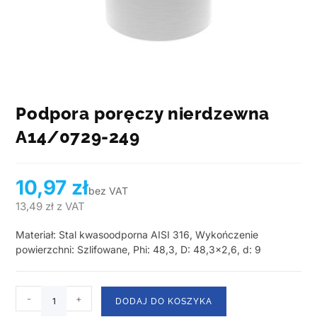
Podpora poręczy nierdzewna
A14/0729-249
10,97
zł
bez VAT
13,49
zł
z VAT
Materiał: Stal kwasoodporna AISI 316, Wykończenie
powierzchni: Szlifowane, Phi: 48,3, D: 48,3×2,6, d: 9
-
+
DODAJ DO KOSZYKA