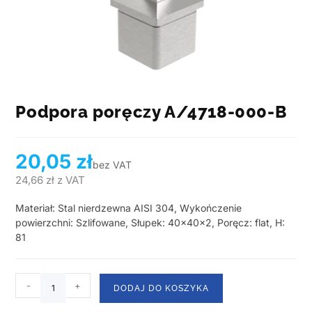
Podpora poręczy A/4718-000-B
20,05
zł
bez VAT
24,66
zł
z VAT
Materiał: Stal nierdzewna AISI 304, Wykończenie
powierzchni: Szlifowane, Słupek: 40x40x2, Poręcz: flat, H:
81
-
+
DODAJ DO KOSZYKA