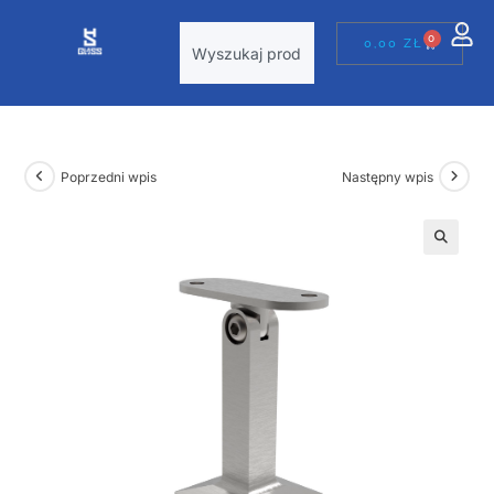
0
0,00
ZŁ
Poprzedni wpis
Następny wpis