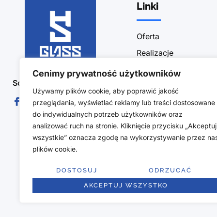
Linki
Oferta
Realizacje
Sklep
Cenimy prywatność użytkowników
Social Media :
Blog
Używamy plików cookie, aby poprawić jakość
Kontakt
przeglądania, wyświetlać reklamy lub treści dostosowane
do indywidualnych potrzeb użytkowników oraz
Polityka prywatności
analizować ruch na stronie. Kliknięcie przycisku „Akceptuj
Obszar działalności
wszystkie” oznacza zgodę na wykorzystywanie przez na
plików cookie.
Regulamin sklepu
Polityka zwrotów
DOSTOSUJ
ODRZUCAĆ
AKCEPTUJ WSZYSTKO