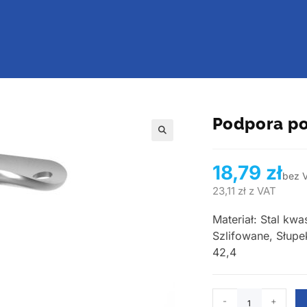
Podpora p
🔍
18,79
zł
bez 
23,11
zł
z VAT
Materiał: Stal kw
Szlifowane, Słupe
42,4
-
+