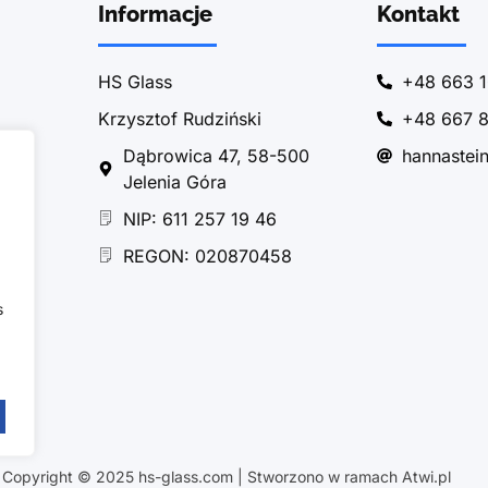
Informacje
Kontakt
HS Glass
+48 663 1
Krzysztof Rudziński
+48 667 8
Dąbrowica 47, 58-500
hannastei
Jelenia Góra
NIP: 611 257 19 46
REGON: 020870458
s
Copyright © 2025 hs-glass.com | Stworzono w ramach Atwi.pl