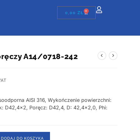
0
0,00
ZŁ
oręczy A14/0718-242
VAT
asoodporna AISI 316, Wykończenie powierzchni:
k: D42,4×2, Poręcz: D42,4, D: 42,4×2,0, Phi:
DODAJ DO KOSZYKA