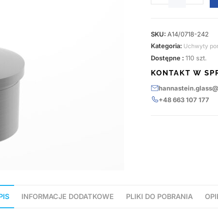
SKU:
A14/0718-242
Kategoria:
Uchwyty po
Dostępne :
110 szt.
KONTAKT W SP
hannastein.glass
+48 663 107 177
PIS
INFORMACJE DODATKOWE
PLIKI DO POBRANIA
OPI