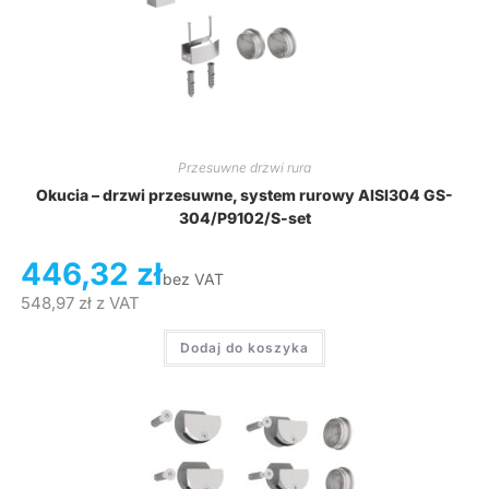
Przesuwne drzwi rura
Okucia – drzwi przesuwne, system rurowy AISI304 GS-
304/P9102/S-set
446,32
zł
bez VAT
548,97
zł
z VAT
Dodaj do koszyka