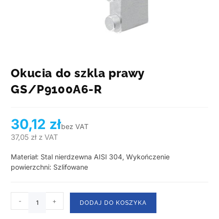
Okucia do szkla prawy
GS/P9100A6-R
30,12
zł
bez VAT
37,05
zł
z VAT
Materiał: Stal nierdzewna AISI 304, Wykończenie
powierzchni: Szlifowane
-
+
DODAJ DO KOSZYKA