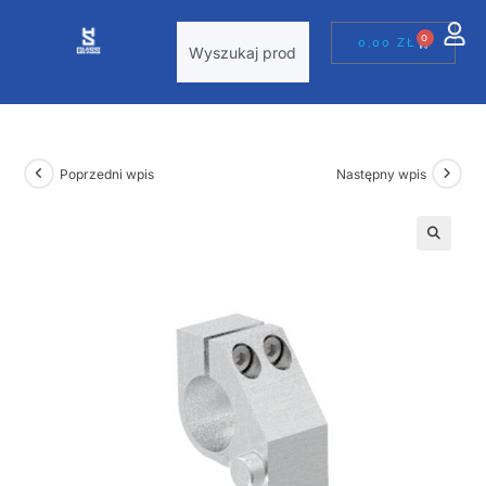
0
0,00
ZŁ
Poprzedni wpis
Następny wpis
🔍