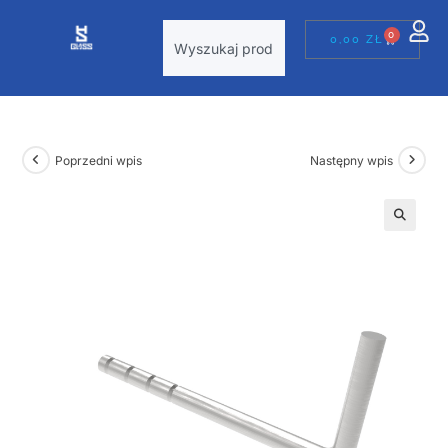
0
0,00
ZŁ
Poprzedni wpis
Następny wpis