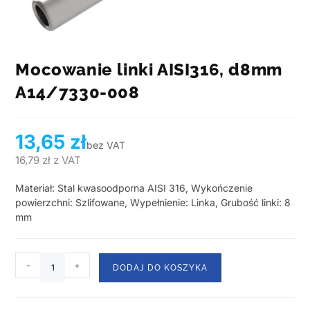
Mocowanie linki AISI316, d8mm
A14/7330-008
13,65
zł
bez VAT
16,79
zł
z VAT
Materiał: Stal kwasoodporna AISI 316, Wykończenie
powierzchni: Szlifowane, Wypełnienie: Linka, Grubość linki: 8
mm
-
+
DODAJ DO KOSZYKA