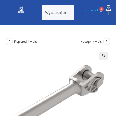
0
0,00
ZŁ
Poprzedni wpis
Następny wpis