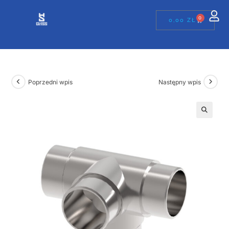
0
0,00
ZŁ
Poprzedni wpis
Następny wpis
🔍