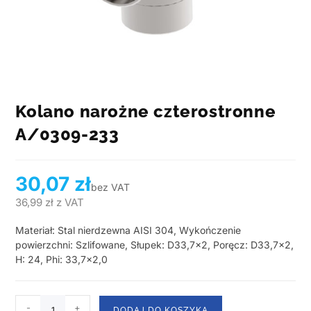
Kolano narożne czterostronne
A/0309-233
30,07
zł
bez VAT
36,99
zł
z VAT
Materiał: Stal nierdzewna AISI 304, Wykończenie
powierzchni: Szlifowane, Słupek: D33,7×2, Poręcz: D33,7×2,
H: 24, Phi: 33,7×2,0
-
+
DODAJ DO KOSZYKA