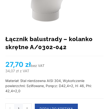
Łącznik balustrady – kolanko
skrętne A/0302-042
27,70
zł
bez VAT
34,07
zł
z VAT
Materiał: Stal nierdzewna AISI 304, Wykończenie
powierzchni: Szlifowane, Poręcz: D42,4×2, H: 46, Phi:
42,4×2,0
-
+
DODAJ DO KOSZYKA