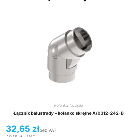
Kolanka, łączniki
Łącznik balustrady – kolanko skrętne A/0312-242-B
32,65
zł
bez VAT
40,16
zł
z VAT