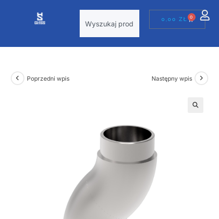
0
0,00
ZŁ
Poprzedni wpis
Następny wpis