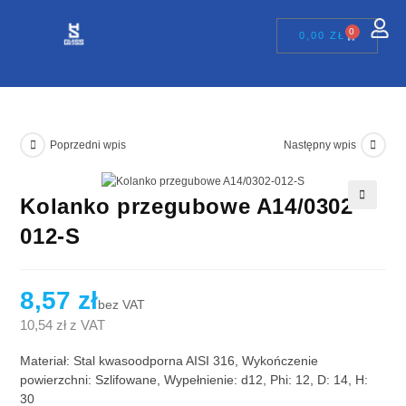
0
0,00
ZŁ
Poprzedni wpis
Następny wpis
Kolanko przegubowe A14/0302-
🔍
012-S
8,57
zł
bez VAT
10,54
zł
z VAT
Materiał: Stal kwasoodporna AISI 316, Wykończenie
powierzchni: Szlifowane, Wypełnienie: d12, Phi: 12, D: 14, H:
30