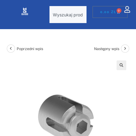
0
0,00
ZŁ
Poprzedni wpis
Następny wpis
🔍