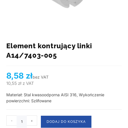
Element kontrujący linki
A14/7403-005
8,58
zł
bez VAT
10,55
zł
z VAT
Materiał: Stal kwasoodporna AISI 316, Wykończenie
powierzchni: Szlifowane
-
+
DODAJ DO KOSZYKA