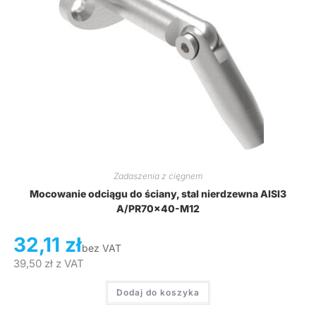
Zadaszenia z cięgnem
Mocowanie odciągu do ściany, stal nierdzewna AISI3
A/PR70x40-M12
32,11
zł
bez VAT
39,50
zł
z VAT
Dodaj do koszyka