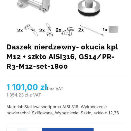
Daszek nierdzewny- okucia kpl
M12 + szkło AISI316, GS14/PR-
R3-M12-set-1800
1 101,00
zł
bez VAT
1 354,23
zł
z VAT
Materiał: Stal kwasoodporna AISI 316, Wykończenie
powierzchni: Szlifowane, Wypełnienie: Szkło, szkło t: 12,76