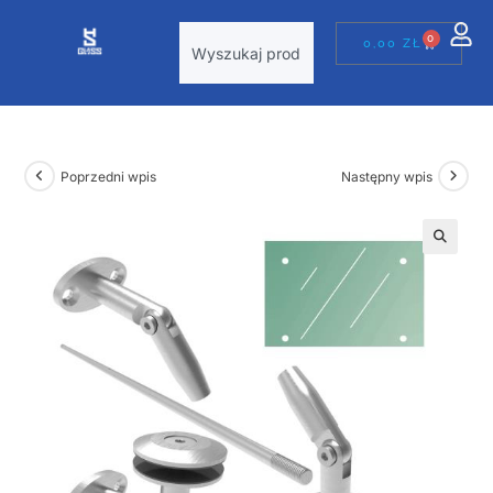
0
0,00
ZŁ
Poprzedni wpis
Następny wpis