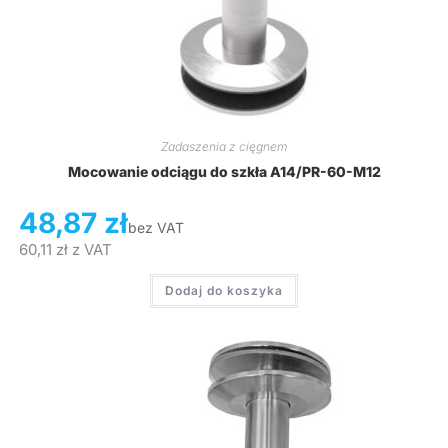
Zadaszenia z cięgnem
Mocowanie odciągu do szkła A14/PR-60-M12
48,87
zł
bez VAT
60,11
zł
z VAT
Dodaj do koszyka