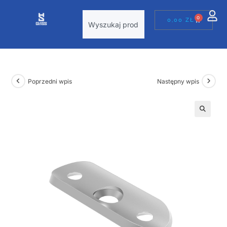
0
0,00
ZŁ
Poprzedni wpis
Następny wpis