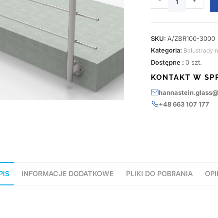
-
+
SKU:
A/ZBR100-3000
Kategoria:
Balustrady 
Dostępne :
0 szt.
KONTAKT W SP
hannastein.glass
+48 663 107 177
PIS
INFORMACJE DODATKOWE
PLIKI DO POBRANIA
OPI