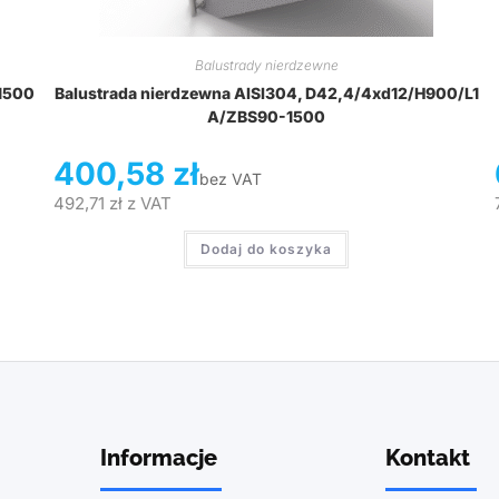
Balustrady nierdzewne
1500
Balustrada nierdzewna AISI304, D42,4/4xd12/H900/L1
A/ZBS90-1500
400,58
zł
bez VAT
492,71
zł
z VAT
Dodaj do koszyka
Informacje
Kontakt