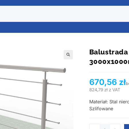
Balustrada
3000x1000
670,56
zł
b
824,79
zł
z VAT
Materiał: Stal ni
Szlifowane