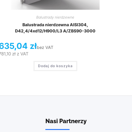
Balustrady nierdzewne
Balustrada nierdzewna AISI304,
D42,4/4xd12/H900/L3 A/ZBS90-3000
635,04
zł
bez VAT
781,10
zł
z VAT
Dodaj do koszyka
Nasi Partnerzy