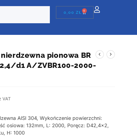
0
0,00
ZŁ
 nierdzewna pionowa BR
42,4/d1 A/ZVBR100-2000-
z VAT
erdzewna AISI 304, Wykończenie powierzchni:
ość osiowa: 132mm, L: 2000, Poręcz: D42,4×2,
u, H: 1000