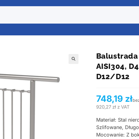
Balustrada
AISI304, D
🔍
D12/D12
748,19
zł
be
920,27
zł
z VAT
Materiał: Stal ni
Szlifowane, Dług
Mocowanie: Z bok