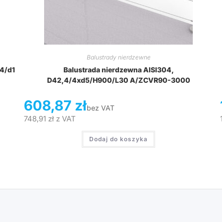
Balustrady nierdzewne
,4/d1
Balustrada nierdzewna AISI304,
D42,4/4xd5/H900/L30 A/ZCVR90-3000
608,87
zł
bez VAT
748,91
zł
z VAT
Dodaj do koszyka