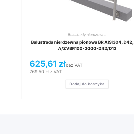
Balustrady nierdzewne
Balustrada nierdzewna pionowa BR AISI304, D42
A/ZVBR100-2000-D42/D12
625,61
zł
bez VAT
769,50
zł
z VAT
Dodaj do koszyka