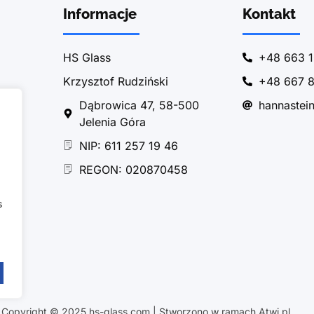
Informacje
Kontakt
HS Glass
+48 663 1
Krzysztof Rudziński
+48 667 8
Dąbrowica 47, 58-500
hannastei
Jelenia Góra
NIP: 611 257 19 46
REGON: 020870458
s
Copyright © 2025 hs-glass.com | Stworzono w ramach Atwi.pl