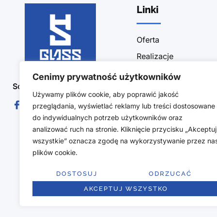
Linki
Oferta
Realizacje
Sklep
Cenimy prywatność użytkowników
Social Media :
Blog
Używamy plików cookie, aby poprawić jakość
Kontakt
przeglądania, wyświetlać reklamy lub treści dostosowane
do indywidualnych potrzeb użytkowników oraz
Polityka prywatności
analizować ruch na stronie. Kliknięcie przycisku „Akceptuj
Obszar działalności
wszystkie” oznacza zgodę na wykorzystywanie przez na
plików cookie.
Regulamin sklepu
Polityka zwrotów
DOSTOSUJ
ODRZUCAĆ
AKCEPTUJ WSZYSTKO