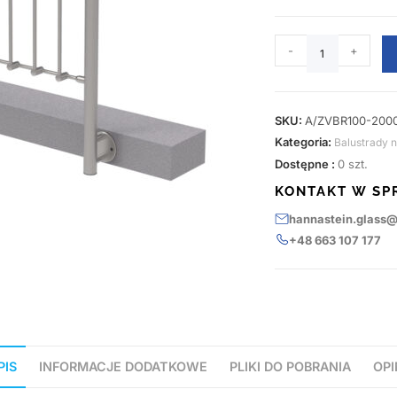
-
+
SKU:
A/ZVBR100-2000
Kategoria:
Balustrady 
Dostępne :
0 szt.
KONTAKT W SP
hannastein.glass
+48 663 107 177
PIS
INFORMACJE DODATKOWE
PLIKI DO POBRANIA
OPI