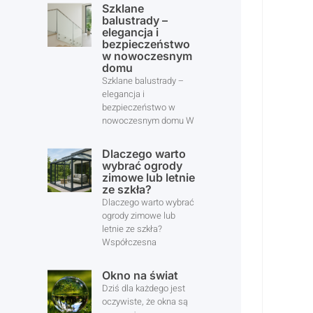
Szklane
balustrady –
elegancja i
bezpieczeństwo
w nowoczesnym
domu
Szklane balustrady –
elegancja i
bezpieczeństwo w
nowoczesnym domu W
Dlaczego warto
wybrać ogrody
zimowe lub letnie
ze szkła?
Dlaczego warto wybrać
ogrody zimowe lub
letnie ze szkła?
Współczesna
Okno na świat
Dziś dla każdego jest
oczywiste, że okna są