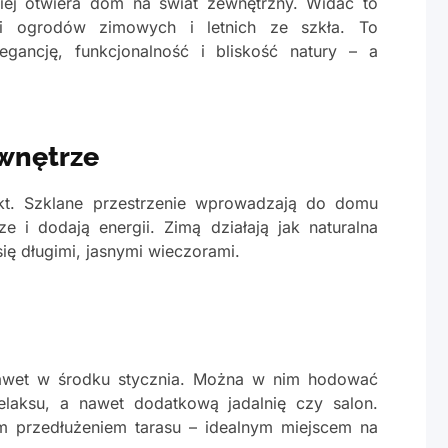
ciej otwiera dom na świat zewnętrzny. Widać to
ci ogrodów zimowych i letnich ze szkła. To
egancję, funkcjonalność i bliskość natury – a
 wnętrze
tekt. Szklane przestrzenie wprowadzają do domu
e i dodają energii. Zimą działają jak naturalna
ię długimi, jasnymi wieczorami.
nawet w środku stycznia. Można w nim hodować
relaksu, a nawet dodatkową jadalnię czy salon.
nym przedłużeniem tarasu – idealnym miejscem na