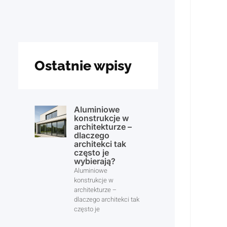
Ostatnie wpisy
Aluminiowe
konstrukcje w
architekturze –
dlaczego
architekci tak
często je
wybierają?
Aluminiowe
konstrukcje w
architekturze –
dlaczego architekci tak
często je