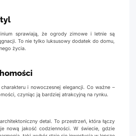
tyl
inium sprawiają, że ogrody zimowe i letnie są
ęgnacji. To nie tylko luksusowy dodatek do domu,
nego życia.
uchomości
 charakteru i nowoczesnej elegancji. Co ważne –
mości, czyniąc ją bardziej atrakcyjną na rynku.
architektoniczny detal. To przestrzeń, która łączy
uje nową jakość codzienności. W świecie, gdzie
armonią, taki wybór staje się inwestycją w lepsze