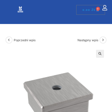
0
0,00
ZŁ
Poprzedni wpis
Następny wpis
🔍