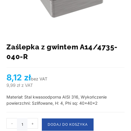
Zaślepka z gwintem A14/4735-
040-R
8,12
zł
bez VAT
9,99
zł
z VAT
Materiał: Stal kwasoodporna AISI 316, Wykończenie
powierzchni: Szlifowane, H: 4, Phi sq: 40x40x2
-
+
DODAJ DO KOSZYKA