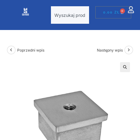
0
0,00
ZŁ
Poprzedni wpis
Następny wpis