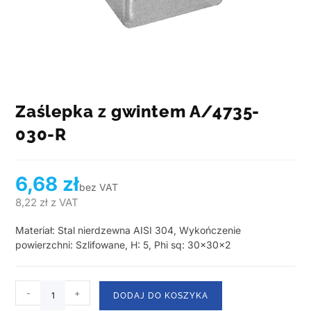
Zaślepka z gwintem A/4735-
030-R
6,68
zł
bez VAT
8,22
zł
z VAT
Materiał: Stal nierdzewna AISI 304, Wykończenie
powierzchni: Szlifowane, H: 5, Phi sq: 30x30x2
-
+
DODAJ DO KOSZYKA