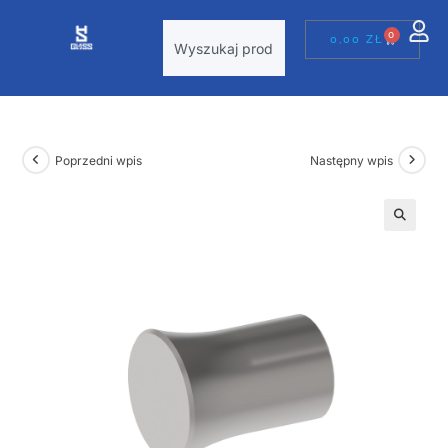
0
0,00
ZŁ
Poprzedni wpis
Następny wpis