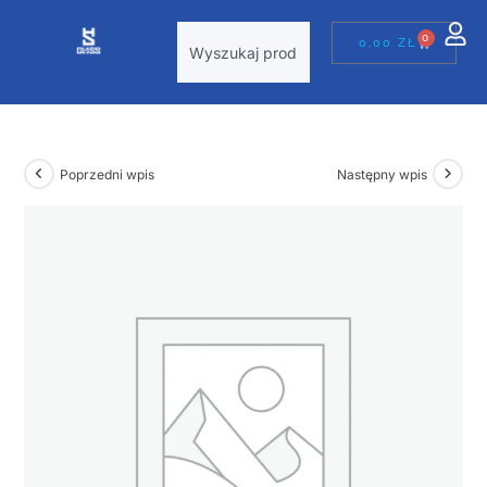
0
0,00
ZŁ
Poprzedni wpis
Następny wpis