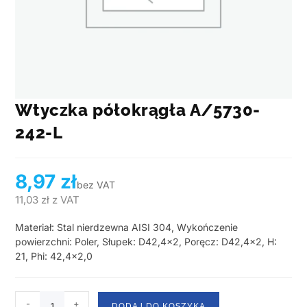
Wtyczka półokrągła A/5730-
242-L
8,97
zł
bez VAT
11,03
zł
z VAT
Materiał: Stal nierdzewna AISI 304, Wykończenie
powierzchni: Poler, Słupek: D42,4×2, Poręcz: D42,4×2, H:
21, Phi: 42,4×2,0
-
+
DODAJ DO KOSZYKA