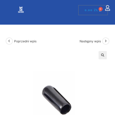
0
0,00
ZŁ
Poprzedni wpis
Następny wpis
🔍