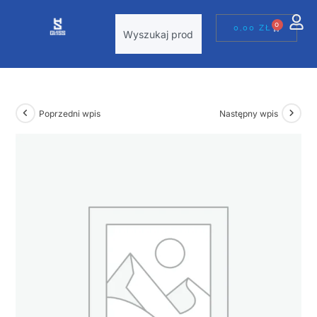
0
0,00
ZŁ
Poprzedni wpis
Następny wpis