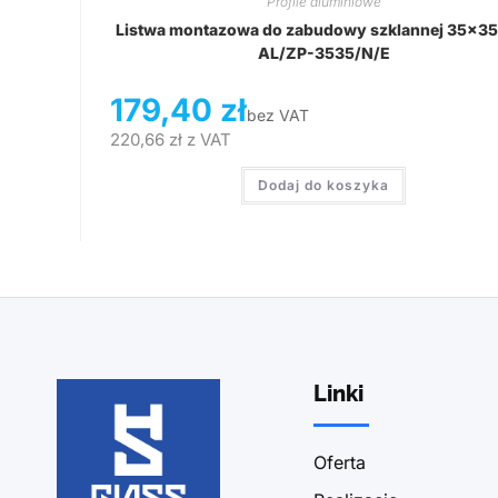
Profile aluminiowe
Listwa montazowa do zabudowy szklannej 35×35
AL/ZP-3535/N/E
179,40
zł
bez VAT
220,66
zł
z VAT
Dodaj do koszyka
Linki
Oferta