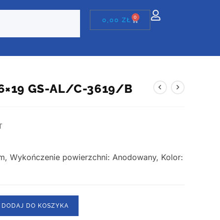
0
0,00
ZŁ
36×19 GS-AL/C-3619/B
T
um, Wykończenie powierzchni: Anodowany, Kolor:
DODAJ DO KOSZYKA