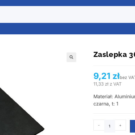
Zaslepka 
🔍
9,21
zł
bez VA
11,33
zł
z VAT
Materiał: Alumini
czarna, t: 1
-
+