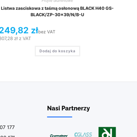
Profile aluminiowe
Listwa zasciskowa z taśmą osłonową BLACK H40 GS-
BLACK/ZP-30×39/N/B-U
249,82
zł
bez VAT
307,28
zł
z VAT
Dodaj do koszyka
Nasi Partnerzy
07 177