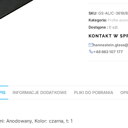
SKU:
GS-AL/C-3619/B
Kategoria:
Profile alum
Dostępne :
0 szt.
KONTAKT W SP
hannastein.glass
+48 663 107 177
PIS
INFORMACJE DODATKOWE
PLIKI DO POBRANIA
OPI
i: Anodowany, Kolor: czarna, t: 1