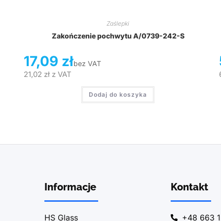
Zaślepki
Zakończenie pochwytu A/0739-242-S
17,09
zł
bez VAT
21,02
zł
z VAT
Dodaj do koszyka
Informacje
Kontakt
HS Glass
+48 663 1