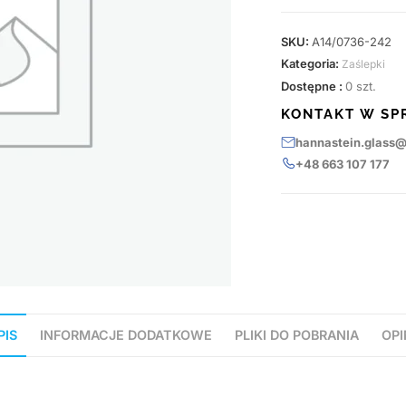
SKU:
A14/0736-242
Kategoria:
Zaślepki
Dostępne :
0 szt.
KONTAKT W SP
hannastein.glass
+48 663 107 177
PIS
INFORMACJE DODATKOWE
PLIKI DO POBRANIA
OPI