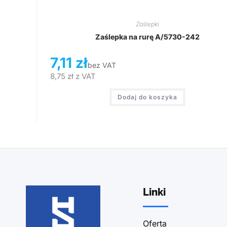
Zaślepki
Zaślepka na rurę A/5730-242
7,11
zł
bez VAT
8,75
zł
z VAT
Dodaj do koszyka
Linki
Oferta