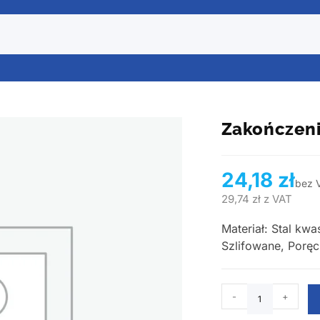
Zakończen
24,18
zł
bez 
29,74
zł
z VAT
Materiał: Stal kw
Szlifowane, Poręc
-
+