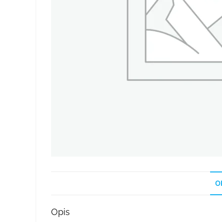
O
Opis