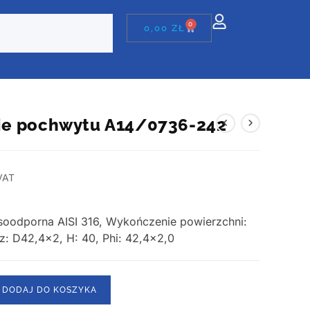
0
0,00
ZŁ
ie pochwytu A14/0736-242
VAT
asoodporna AISI 316, Wykończenie powierzchni:
z: D42,4×2, H: 40, Phi: 42,4×2,0
DODAJ DO KOSZYKA